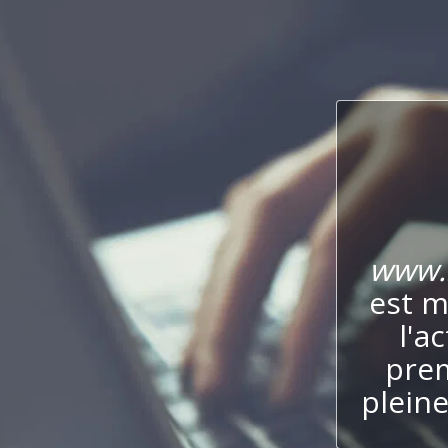
www.
est m
l'a
prem
plein