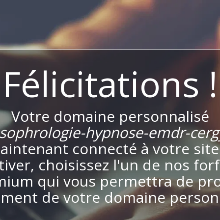
Félicitations !
Votre domaine personnalisé
sophrologie-hypnose-emdr-cerg
aintenant connecté à votre site
ctiver, choisissez l'un de nos forf
ium qui vous permettra de pro
ement de votre domaine personn