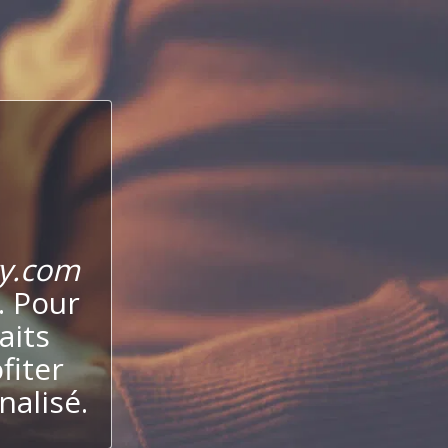
y.com
. Pour
aits
fiter
alisé.